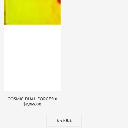
COSMIC DUAL FORCES01
通
$9,965.00
常
価
格
もっと見る