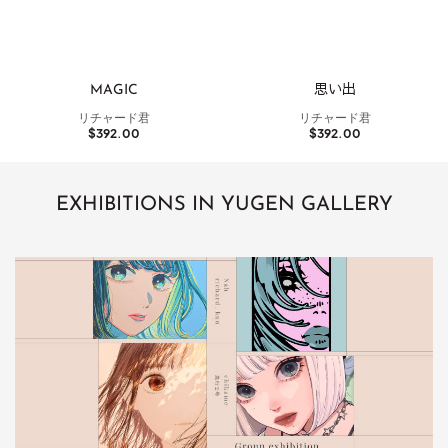
販
販
MAGIC
思い出
売
売
リチャード君
リチャード君
元:
元:
通
$392.00
通
$392.00
常
常
価
価
格
格
EXHIBITIONS IN YUGEN GALLERY