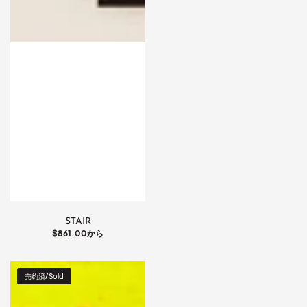
STAIR
通
$861.00から
常
価
格
COSMIC
売約済/Sold
DUAL
FORCES01