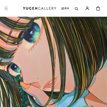
コンテンツに進
カ
む
ー
JP
/
EN
ト