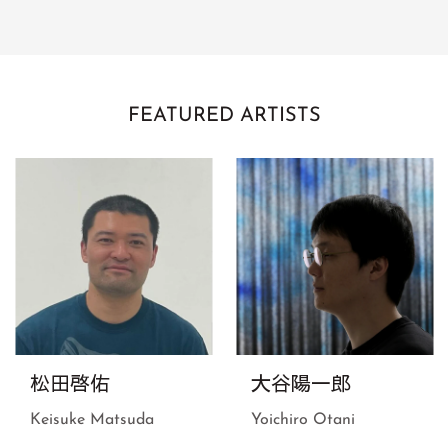
FEATURED ARTISTS
松田啓佑
大谷陽一郎
Keisuke Matsuda
Yoichiro Otani