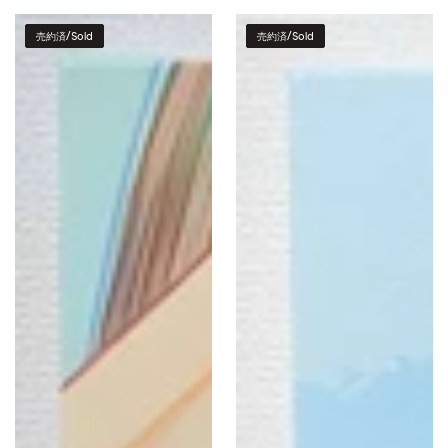
magic
思
売約済/Sold
売約済/Sold
い
出